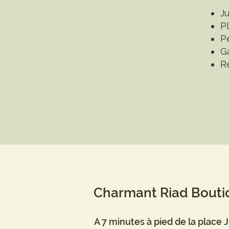
Ju
Pl
P
G
R
Charmant Riad Bouti
A 7 minutes à pied de la place 