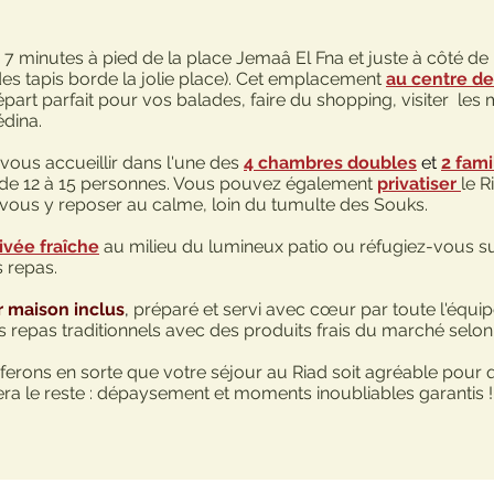
à 7 minutes à pied de la place Jemaâ El Fna et juste à côté d
es tapis borde la jolie place).
Cet emplacement
au centre de
départ parfait pour vos balades, faire du shopping, visiter les 
édina.
 vous accueillir dans l'une des
4 chambres doubles
et
2 fami
 de 12 à 15 personnes. Vous pouvez également
privatiser
le R
ous y reposer au calme, loin du tumulte des Souks.
ivée fraîche
au milieu du lumineux patio ou réfugiez-vous s
s repas.
r maison inclus
,
préparé et servi avec cœur par toute l'équi
 repas traditionnels avec des produits frais du marché selon
 ferons en sorte que votre séjour au Riad soit agréable pour
a le reste : dépaysement et moments inoubliables garantis !