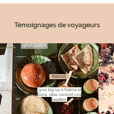
Témoignages de voyageurs
Manon
gros big up à Fatima et
s
Sana, elles raviront vos
papilles