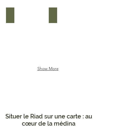
Café éponyme de la place des Epices, à 2 minutes
Derb N'khel, la rue typique du Riad
Show More
Situer le Riad sur une carte : au
cœur de la médina