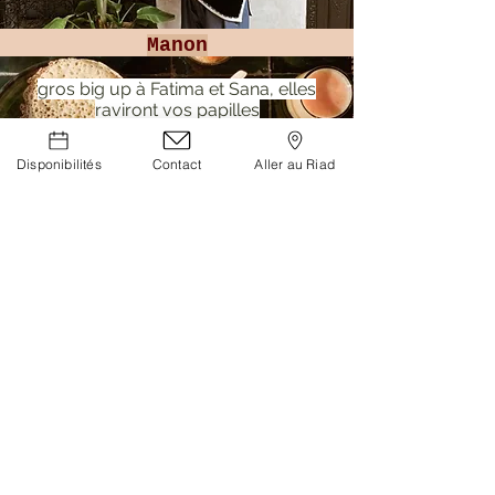
Manon
gros big up à Fatima et Sana, elles
raviront vos papilles
Disponibilités
Contact
Aller au Riad
Constance
la localisation est parfaite, à 2 min de
la place des épices
RIAD BAB 54
54 Derb N'khel