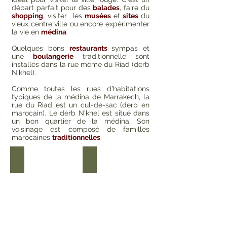
départ parfait pour des
balades
, faire du
shopping
, visiter les
musées
et
sites
du
vieux centre ville ou encore expérimenter
la vie en
médina
.
Quelques bons
restaurants
sympas et
une
boulangerie
traditionnelle sont
installés dans la rue même du Riad (derb
N'khel).
Comme toutes les rues d'habitations
typiques de la médina de Marrakech, la
rue du Riad est un cul-de-sac (derb en
marocain). Le derb N'khel est situé dans
un bon quartier de la médina. Son
voisinage est composé de familles
marocaines
traditionnelles
.
Magie de la place Jemaâ El Fna, à 7 minutes
La place des Epices, à 2 minutes