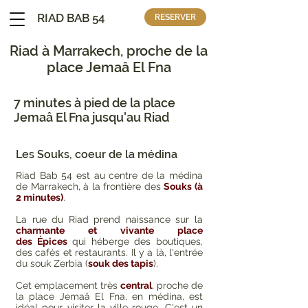
RIAD BAB 54
RESERVER
Riad à Marrakech, proche de la
place Jemaâ El Fna
7 minutes à pied de la place
Jemaâ El Fna jusqu'au Riad
Les Souks, coeur de la médina
Riad Bab 54 est au centre de la médina
de Marrakech, à la frontière des
Souks (à
2 minutes)
.
La rue du Riad prend naissance sur la
charmante et vivante place
des
Épices
qui héberge des boutiques,
des cafés et restaurants. Il y a là, l'entrée
du
souk Zerbia (
souk des tapis
).
Cet emplacement très
central
, proche de
la place Jemaâ El Fna, en médina, est
idéal pour visiter la ville rouge. C'est un