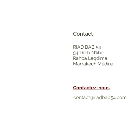
Contact
RIAD BAB 54
54 Derb N'khel
Rahba Laqdima
Marrakech Médina
Contactez-nous
contact@riadbab54.com